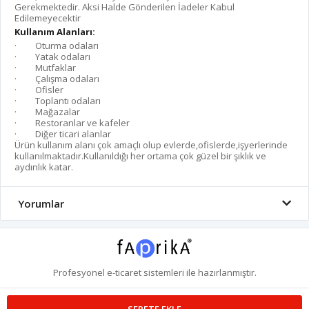
Gerekmektedir. Aksi Halde G
ö
nderilen İadeler Kabul
Edilemeyecektir
Kullanım Alanları:
·
Oturma odaları
·
Yatak odaları
·
Mutfaklar
·
Çalışma odaları
·
Ofisler
·
Toplantı odaları
·
Mağazalar
·
Restoranlar ve kafeler
·
Di
ğer ticari alanlar
Ü
rün kullanım alanı çok amaçlı olup evlerde,ofislerde,işyerlerinde
kullanılmaktadır.Kullanıldığı her ortama çok güzel bir şıklık ve
aydınlık katar.
Yorumlar
Profesyonel
e-ticaret
sistemleri ile hazırlanmıştır.