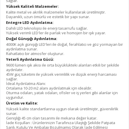
sağlar.
Y
üksek Kaliteli Malzemeler:
Kalite metal ve akrilik malzemeler kullanılarak üretilmiştir.
Dayanıklı, uzun
ö
mürlü ve estetik bir yapı sunar.
Entegre LED Aydınlatma:
Dahili LED teknolojisi ile enerji tasarrufu sağlar.
Y
üksek verimli LED'ler ile parlak ve homojen bir ışık yayar.
Doğal Günışığı Aydınlatma:
4000K a
çık günışığı LED'leri ile doğal, ferahlatıcı ve g
ö
z yormayan bir
aydınlatma sunar.
Rahatlatıcı bir atmosfer oluşturur.
Yeterli Aydınlatma Gücü:
9600 lü
men
ışık akısı ile orta büyüklükteki alanları etkili bir şekilde
aydınlatır.
45W güç tüketimi ile yüksek verimlilik ve düşük enerji harcaması
sağlar.
İdeal Aydınlatma Alanı:
Ortalama 10-20 m2 alanı aydınlatmak için idealdir.
Oturma odaları, yatak odaları, ofisler ve iş yerleri gibi alanlar için
uygundur.
Ü
retim ve Kalite:
Y
üksek kalite standartlarına uygun olarak üretilmiştir, güvenilirlik
sunar.
Geni
şliği 45 cm olan tasarımı ile mekana değer katar.
İ
ade Ko
şulları :
Ü
rünlerinizin Tarafınıza Ulaştığı Şekilde Patpata
Sarılı, Kutulu Ve Ambalajı Bozulmamış Olarak İade Edilmesi