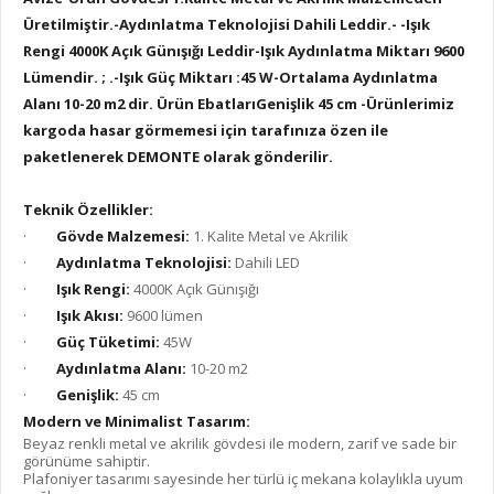
Ü
retilmiştir.-Aydınlatma Teknolojisi Dahili Leddir.- -Işık
Rengi 4000K Açık Günışığı
Leddir-I
şık Aydınlatma Miktarı 9600
Lümendir. ; .-Işık Güç Miktarı :45 W-Ortalama Aydınlatma
Alanı 10-20 m2 dir.
Ü
rün Ebatları
Geni
şlik 45 cm -
Ü
rünlerimiz
kargoda hasar g
ö
rmemesi için tarafını
za
ö
zen ile
paketlenerek DEMONTE olarak g
ö
nderilir.
Teknik Özellikler:
·
G
ö
vde Malzemesi:
1. Kalite Metal ve Akrilik
·
Aydınlatma Teknolojisi:
Dahili LED
·
Işık Rengi:
4000K Açık Günışığı
·
Işık Akısı:
9600 lümen
·
Güç Tüketimi:
45W
·
Aydınlatma Alanı:
10-20 m2
·
Geni
şlik:
45 cm
Modern ve Minimalist Tasarım:
Beyaz renkli metal ve akrilik g
ö
vdesi ile modern, zarif ve sade bir
g
ö
rünüme sahiptir.
Plafoniyer tasarımı sayesinde her türlü iç mekana kolaylıkla uyum