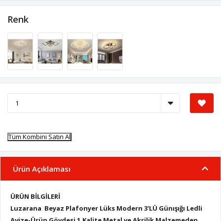
Renk
Tüm Kombini Satın Al
Ürün Açıklaması
Ü
R
ÜN B
İ
LG
İ
LER
İ
Luzarana Beyaz Plafonyer Lüks Modern 3'LÜ Günışığı Ledli
Avize-
Ü
rü
n G
ö
vdesi 1.Kalite Metal ve Akrilik Malzemeden