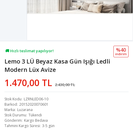
%40
🚚 Hızlı teslimat yapılıyor!
i̇ndi̇ri̇m
Lemo 3 LÜ Beyaz Kasa Gün Işığı Ledli
💖 74,4B kişi favoriledi!
Modern Lüx Avize
💸 Sepette 100 TL indirim!
1.470,00 TL
2.430,00 TL
Stok Kodu
LZRNLED06-10
Barkod
20152020070601
Marka
Luzarana
Stok Durumu
Tükendi
Gönderim
Kargo Bedava
Tahmini Kargo Süresi
3-5 gün