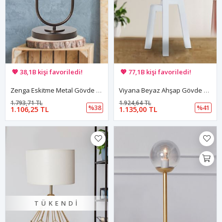
🚚 Hızlı teslimat yapılıyor!
🚚 Hızlı teslimat yapılıyor!
💖 38,1B kişi favoriledi!
💖 77,1B kişi favoriledi!
💸 Sepette 100 TL indirim!
💸 Sepette 100 TL indirim!
Zenga Eskitme Metal Gövde Beyaz Camlı Tasarım Lüx Masa Lambası
Viyana Beyaz Ahşap Gövde Eskitme Başlık Tasarım Lüx Masa Lambası
1.793,71 TL
1.924,64 TL
%38
%41
1.106,25 TL
1.135,00 TL
TÜKENDI