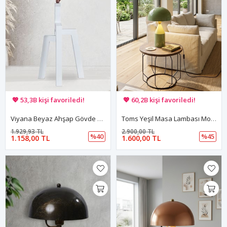
🚚 Hızlı teslimat yapılıyor!
🚚 Hızlı teslimat yapılıyor!
💖 53,3B kişi favoriledi!
💖 60,2B kişi favoriledi!
💸 Sepette 100 TL indirim!
💸 Sepette 100 TL indirim!
Viyana Beyaz Ahşap Gövde Bakır Başlık Tasarım Lüx Masa Lambası
Toms Yeşil Masa Lambası Modern Dekoratif Metal Tasarım Şık Aydınlatma
1.929,93 TL
2.900,00 TL
%40
%45
1.158,00 TL
1.600,00 TL