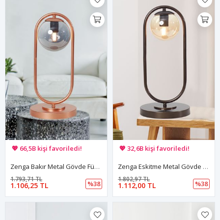
🚚 Hızlı teslimat yapılıyor!
🚚 Hızlı teslimat yapılıyor!
💖 66,5B kişi favoriledi!
💖 32,6B kişi favoriledi!
💸 Sepette 100 TL indirim!
💸 Sepette 100 TL indirim!
Zenga Bakır Metal Gövde Füme Camlı Tasarım Lüx Masa Lambası
Zenga Eskitme Metal Gövde Bal Rengi Camlı Tasarım Lüx Masa Lambası
1.793,71 TL
1.802,97 TL
%38
%38
1.106,25 TL
1.112,00 TL