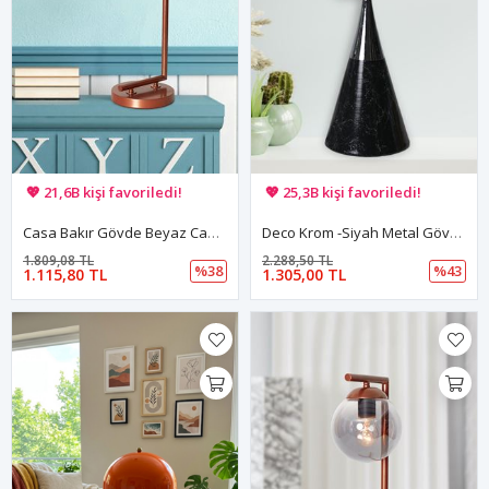
🚚 Hızlı teslimat yapılıyor!
🚚 Hızlı teslimat yapılıyor!
💖 21,6B kişi favoriledi!
💖 25,3B kişi favoriledi!
💸 Sepette 100 TL indirim!
💸 Sepette 100 TL indirim!
Casa Bakır Gövde Beyaz Camlı Tasarım Lüx Masa Lambası
Deco Krom -Siyah Metal Gövde Tasarım Lüx Masa Lambası
1.809,08 TL
2.288,50 TL
%38
%43
1.115,80 TL
1.305,00 TL