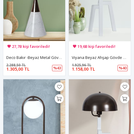
🚚 Hızlı teslimat yapılıyor!
🚚 Hızlı teslimat yapılıyor!
💖 27,7B kişi favoriledi!
💖 19,6B kişi favoriledi!
💸 Sepette 100 TL indirim!
💸 Sepette 100 TL indirim!
Deco Bakır -Beyaz Metal Gövde Tasarım Lüx Masa Lambası
Viyana Beyaz Ahşap Gövde Siyah Başlık Tasarım Lüx Masa Lambası
2.288,50 TL
1.925,96 TL
%43
%40
1.305,00 TL
1.158,00 TL