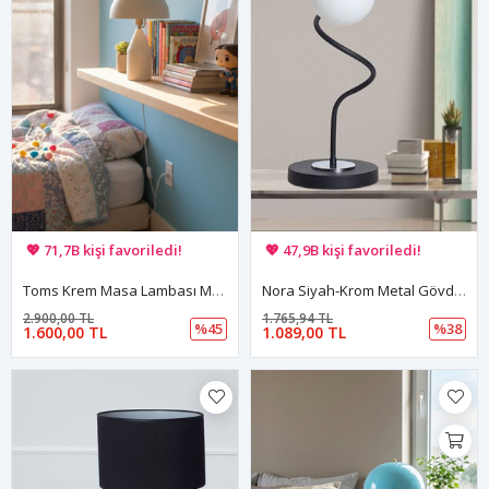
🚚 Hızlı teslimat yapılıyor!
🚚 Hızlı teslimat yapılıyor!
💖 71,7B kişi favoriledi!
💖 47,9B kişi favoriledi!
💸 Sepette 100 TL indirim!
💸 Sepette 100 TL indirim!
Toms Krem Masa Lambası Modern Dekoratif Metal Tasarım Şık Aydınlatma
Nora Siyah-Krom Metal Gövde Beyaz Camlı Tasarım Lüx Masa Lambası
2.900,00 TL
1.765,94 TL
%45
%38
1.600,00 TL
1.089,00 TL