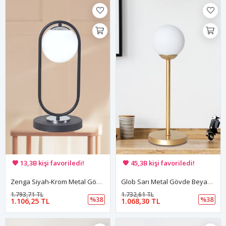
🚚 Hızlı teslimat yapılıyor!
🚚 Hızlı teslimat yapılıyor!
💖 13,3B kişi favoriledi!
💖 45,3B kişi favoriledi!
💸 Sepette 100 TL indirim!
💸 Sepette 100 TL indirim!
Zenga Siyah-Krom Metal Gövde Beyaz Camlı Tasarım Lüx Masa Lambası
Glob Sarı Metal Gövde Beyaz Camlı Tasarım Lüx Masa Lambası
1.793,71 TL
1.732,61 TL
%38
%38
1.106,25 TL
1.068,30 TL