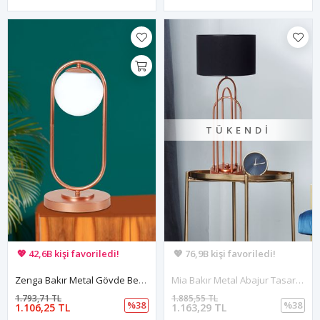
TÜKENDI
🚚 Hızlı teslimat yapılıyor!
🚚 Hızlı teslimat yapılıyor!
💖 42,6B kişi favoriledi!
💖 76,9B kişi favoriledi!
💸 Sepette 100 TL indirim!
💸 Sepette 100 TL indirim!
Zenga Bakır Metal Gövde Beyaz Camlı Tasarım Lüx Masa Lambası
Mia Bakır Metal Abajur Tasarım Lüx Masa Lambası
1.793,71 TL
1.885,55 TL
%38
%38
1.106,25 TL
1.163,29 TL