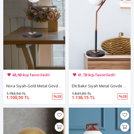
🚚 Hızlı teslimat yapılıyor!
🚚 Hızlı teslimat yapılıyor!
💖 48,6B kişi favoriledi!
💖 41,7B kişi favoriledi!
💸 Sepette 100 TL indirim!
💸 Sepette 100 TL indirim!
Nora Siyah-Gold Metal Gövde Beyaz Camlı Tasarım Lüx Masa Lambası
Elit Bakır Siyah Metal Gövde Beyaz Camlı Tasarım Lüx Masa Lambası
1.765,94 TL
1.841,85 TL
%38
%38
1.100,50 TL
1.136,15 TL