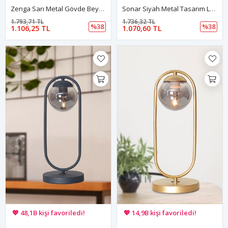
Zenga Sarı Metal Gövde Beyaz Camlı Tasarım Lüx Masa Lambası
Sonar Siyah Metal Tasarım Lüx Masa Lambası
1.793,71 TL
1.736,32 TL
%38
%38
1.106,25 TL
1.070,60 TL
🚚 Hızlı teslimat yapılıyor!
🚚 Hızlı teslimat yapılıyor!
💖 48,1B kişi favoriledi!
💖 14,9B kişi favoriledi!
💸 Sepette 100 TL indirim!
💸 Sepette 100 TL indirim!