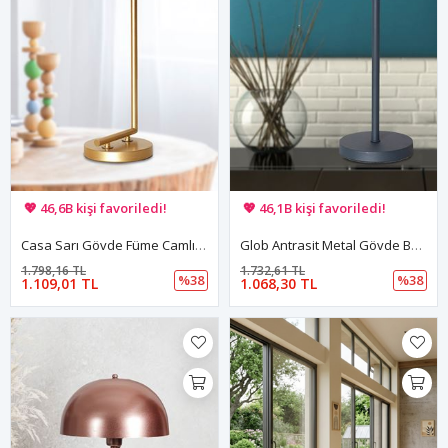
🚚 Hızlı teslimat yapılıyor!
🚚 Hızlı teslimat yapılıyor!
💖 46,6B kişi favoriledi!
💖 46,1B kişi favoriledi!
💸 Sepette 100 TL indirim!
💸 Sepette 100 TL indirim!
Casa Sarı Gövde Füme Camlı Tasarım Lüx Masa Lambası
Glob Antrasit Metal Gövde Beyaz Camlı Tasarım Lüx Masa Lambası
1.798,16 TL
1.732,61 TL
%38
%38
1.109,01 TL
1.068,30 TL