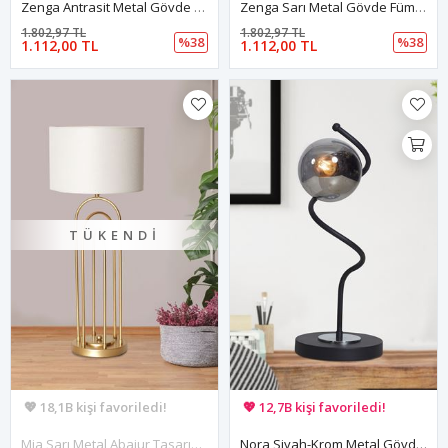
Zenga Antrasit Metal Gövde Füme Camlı Tasarım Lüx Masa Lambası
Zenga Sarı Metal Gövde Füme Camlı Tasarım Lüx Masa Lambası
1.802,97 TL
1.802,97 TL
%38
%38
1.112,00 TL
1.112,00 TL
TÜKENDI
🚚 Hızlı teslimat yapılıyor!
🚚 Hızlı teslimat yapılıyor!
💖 18,1B kişi favoriledi!
💖 12,7B kişi favoriledi!
💸 Sepette 100 TL indirim!
💸 Sepette 100 TL indirim!
Mia Sarı Metal Abajur Tasarım Lüx Masa Lambası
Nora Siyah-Krom Metal Gövde Füme Camlı Tasarım Lüx Masa Lambası