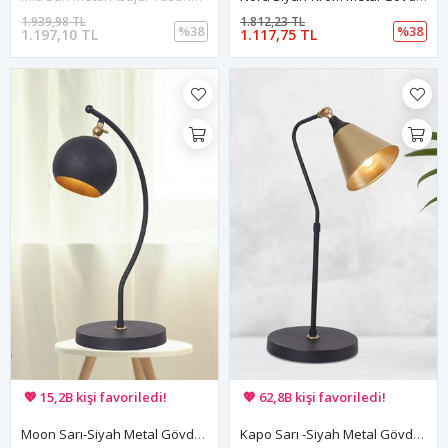
1.939,98 TL
1.812,23 TL
%38
%38
1.197,10 TL
1.117,75 TL
🚚 Hızlı teslimat yapılıyor!
🚚 Hızlı teslimat yapılıyor!
💖 15,2B kişi favoriledi!
💖 62,8B kişi favoriledi!
💸 Sepette 100 TL indirim!
💸 Sepette 100 TL indirim!
Moon Sarı-Siyah Metal Gövde Tasarım Lüx Masa Lambası
Kapo Sarı -Siyah Metal Gövde Tasarım Lüx Masa Lambası