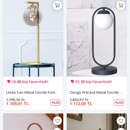
🚚 Hızlı teslimat yapılıyor!
🚚 Hızlı teslimat yapılıyor!
💖 16,8B kişi favoriledi!
💖 53,2B kişi favoriledi!
💸 Sepette 100 TL indirim!
💸 Sepette 100 TL indirim!
Linda Sarı Metal Gövde Füme Camlı Tasarım Lüx Masa Lambası
Zenga Antrasit Metal Gövde Beyaz Camlı Tasarım Lüx Masa Lambası
1.798,16 TL
1.802,97 TL
%38
%38
1.109,01 TL
1.112,00 TL