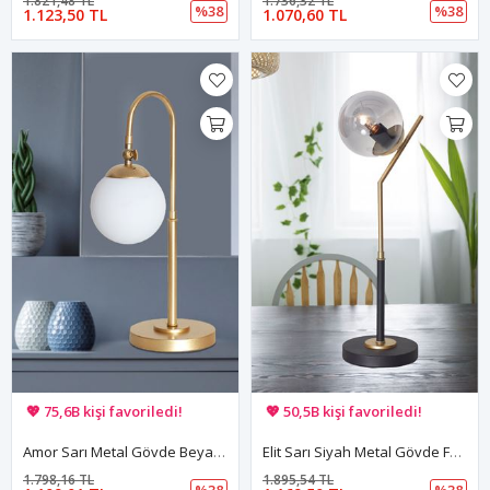
1.821,48 TL
1.736,32 TL
%38
%38
1.123,50 TL
1.070,60 TL
🚚 Hızlı teslimat yapılıyor!
🚚 Hızlı teslimat yapılıyor!
💖 75,6B kişi favoriledi!
💖 50,5B kişi favoriledi!
💸 Sepette 100 TL indirim!
💸 Sepette 100 TL indirim!
Amor Sarı Metal Gövde Beyaz Camlı Tasarım Lüx Masa Lambası
Elit Sarı Siyah Metal Gövde Füme Camlı Tasarım Lüx Masa Lambası
1.798,16 TL
1.895,54 TL
%38
%38