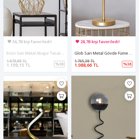
🚚 Hızlı teslimat yapılıyor!
🚚 Hızlı teslimat yapılıyor!
💖 56,7B kişi favoriledi!
💖 28,7B kişi favoriledi!
💸 Sepette 100 TL indirim!
💸 Sepette 100 TL indirim!
Enzo Sarı Metal Abajur Tasarım Lüx Masa Lambası
Glob Sarı Metal Gövde Füme Camlı Tasarım Lüx Masa Lambası
1.878,88 TL
1.765,38 TL
%38
%38
1.159,15 TL
1.088,66 TL