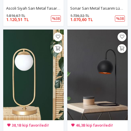
Ascoli Siyah Sarı Metal Tasarım Lüx Masa Lambası
Sonar Sarı Metal Tasarım Lüx Masa Lambası
1.816,67 TL
1.736,32 TL
%38
%38
1.120,51 TL
1.070,60 TL
🚚 Hızlı teslimat yapılıyor!
🚚 Hızlı teslimat yapılıyor!
💖 38,1B kişi favoriledi!
💖 46,3B kişi favoriledi!
💸 Sepette 100 TL indirim!
💸 Sepette 100 TL indirim!