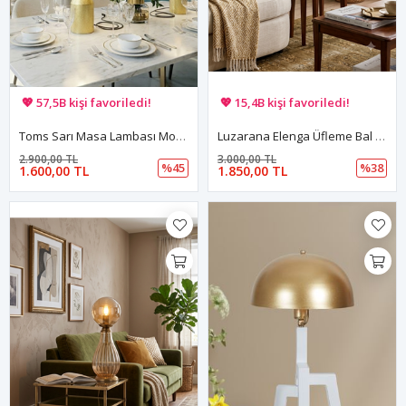
🚚 Hızlı teslimat yapılıyor!
🚚 Hızlı teslimat yapılıyor!
💖 57,5B kişi favoriledi!
💖 15,4B kişi favoriledi!
💸 Sepette 100 TL indirim!
💸 Sepette 100 TL indirim!
Toms Sarı Masa Lambası Modern Dekoratif Metal Tasarım Şık Aydınlatma
Luzarana Elenga Üfleme Bal Rengi Cam Gövde Ve Füme Rengi GlobCamlı Tasarım Lüx Masa Lambası
2.900,00 TL
3.000,00 TL
%45
%38
1.600,00 TL
1.850,00 TL