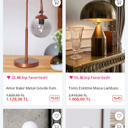
🚚 Hızlı teslimat yapılıyor!
🚚 Hızlı teslimat yapılıyor!
💖 23,8B kişi favoriledi!
💖 50,4B kişi favoriledi!
💸 Sepette 100 TL indirim!
💸 Sepette 100 TL indirim!
Amor Bakır Metal Gövde Füme Camlı Tasarım Lüx Masa Lambası
Toms Eskitme Masa Lambası Modern Dekoratif Metal Tasarım Şık Aydınlatma
1.830,93 TL
2.910,00 TL
%38
%45
1.129,36 TL
1.600,00 TL