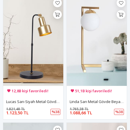
🚚 Hızlı teslimat yapılıyor!
🚚 Hızlı teslimat yapılıyor!
💖 12,8B kişi favoriledi!
💖 51,1B kişi favoriledi!
💸 Sepette 100 TL indirim!
💸 Sepette 100 TL indirim!
Lucas Sarı-Siyah Metal Gövde Tasarım Lüx Masa Lambası
Linda Sarı Metal Gövde Beyaz Camlı Tasarım Lüx Masa Lambası
1.821,48 TL
1.765,38 TL
%38
%38
1.123,50 TL
1.088,66 TL