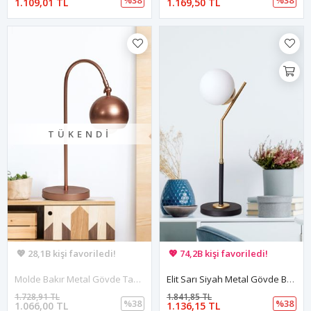
1.109,01 TL
1.169,50 TL
TÜKENDI
🚚 Hızlı teslimat yapılıyor!
🚚 Hızlı teslimat yapılıyor!
💖 28,1B kişi favoriledi!
💖 74,2B kişi favoriledi!
💸 Sepette 100 TL indirim!
💸 Sepette 100 TL indirim!
Molde Bakır Metal Gövde Tasarım Lüx Masa Lambası
Elit Sarı Siyah Metal Gövde Beyaz Camlı Tasarım Lüx Masa Lambası
1.728,91 TL
1.841,85 TL
%38
%38
1.066,00 TL
1.136,15 TL