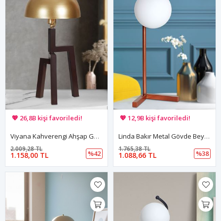
🚚 Hızlı teslimat yapılıyor!
🚚 Hızlı teslimat yapılıyor!
💖 26,8B kişi favoriledi!
💖 12,9B kişi favoriledi!
💸 Sepette 100 TL indirim!
💸 Sepette 100 TL indirim!
Viyana Kahverengi Ahşap Gövde Sarı Başlık Tasarım Lüx Masa Lambası
Linda Bakır Metal Gövde Beyaz Camlı Tasarım Lüx Masa Lambası
2.009,28 TL
1.765,38 TL
%42
%38
1.158,00 TL
1.088,66 TL