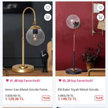
🚚 Hızlı teslimat yapılıyor!
🚚 Hızlı teslimat yapılıyor!
💖 41,4B kişi favoriledi!
💖 65,2B kişi favoriledi!
💸 Sepette 100 TL indirim!
💸 Sepette 100 TL indirim!
Amor Sarı Metal Gövde Füme Camlı Tasarım Lüx Masa Lambası
Elit Bakır Siyah Metal Gövde Füme Camlı Tasarım Lüx Masa Lambası
1.830,93 TL
1.863,70 TL
%38
%38
1.129,36 TL
1.149,72 TL