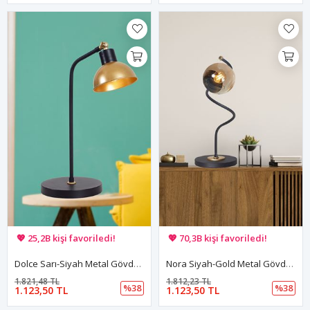
🚚 Hızlı teslimat yapılıyor!
🚚 Hızlı teslimat yapılıyor!
💖 25,2B kişi favoriledi!
💖 70,3B kişi favoriledi!
💸 Sepette 100 TL indirim!
💸 Sepette 100 TL indirim!
Dolce Sarı-Siyah Metal Gövde Tasarım Lüx Masa Lambası
Nora Siyah-Gold Metal Gövde Bal Camlı Tasarım Lüx Masa Lambası
1.821,48 TL
1.812,23 TL
%38
%38
1.123,50 TL
1.123,50 TL