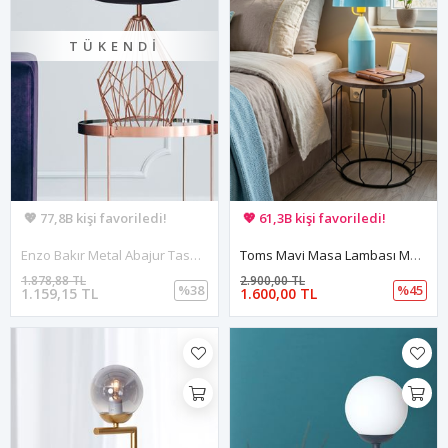
TÜKENDI
🚚 Hızlı teslimat yapılıyor!
🚚 Hızlı teslimat yapılıyor!
💖 77,8B kişi favoriledi!
💖 61,3B kişi favoriledi!
💸 Sepette 100 TL indirim!
💸 Sepette 100 TL indirim!
Enzo Bakır Metal Abajur Tasarım Lüx Masa Lambası
Toms Mavi Masa Lambası Modern Dekoratif Metal Tasarım Şık Aydınlatma
1.878,88 TL
2.900,00 TL
%38
%45
1.159,15 TL
1.600,00 TL