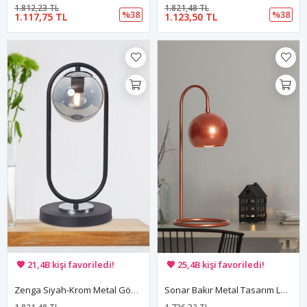
1.812,23 TL
1.821,48 TL
%38
%38
1.117,75 TL
1.123,50 TL
🚚 Hızlı teslimat yapılıyor!
🚚 Hızlı teslimat yapılıyor!
💖 21,4B kişi favoriledi!
💖 25,4B kişi favoriledi!
💸 Sepette 100 TL indirim!
💸 Sepette 100 TL indirim!
Zenga Siyah-Krom Metal Gövde Füme Camlı Tasarım Lüx Masa Lambası
Sonar Bakır Metal Tasarım Lüx Masa Lambası