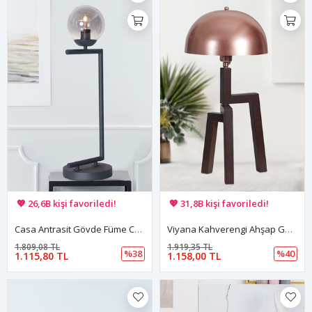
🚚 Hızlı teslimat yapılıyor!
🚚 Hızlı teslimat yapılıyor!
💖 26,6B kişi favoriledi!
💖 31,8B kişi favoriledi!
💸 Sepette 100 TL indirim!
💸 Sepette 100 TL indirim!
Casa Antrasit Gövde Füme Camlı Tasarım Lüx Masa Lambası
Viyana Kahverengi Ahşap Gövde Bakır Başlık Tasarım Lüx Masa Lambası
1.809,08 TL
1.919,35 TL
%38
%40
1.115,80 TL
1.158,00 TL