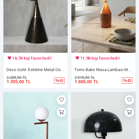
🚚 Hızlı teslimat yapılıyor!
🚚 Hızlı teslimat yapılıyor!
💖 18,7B kişi favoriledi!
💖 11,9B kişi favoriledi!
💸 Sepette 100 TL indirim!
💸 Sepette 100 TL indirim!
Deco Gold -Eskitme Metal Gövde Tasarım Lüx Masa Lambası
Toms Bakır Masa Lambası Modern Dekoratif Metal Tasarım Şık Aydınlatma
2.288,50 TL
2.910,00 TL
%43
%45
1.305,00 TL
1.600,00 TL