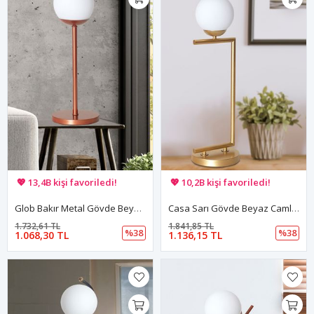
🚚 Hızlı teslimat yapılıyor!
🚚 Hızlı teslimat yapılıyor!
💖 13,4B kişi favoriledi!
💖 10,2B kişi favoriledi!
💸 Sepette 100 TL indirim!
💸 Sepette 100 TL indirim!
Glob Bakır Metal Gövde Beyaz Camlı Tasarım Lüx Masa Lambası
Casa Sarı Gövde Beyaz Camlı Tasarım Masa Lüx Lambası
1.732,61 TL
1.841,85 TL
%38
%38
1.068,30 TL
1.136,15 TL