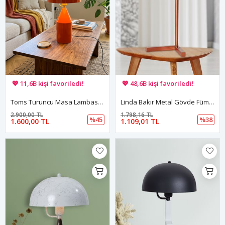
🚚 Hızlı teslimat yapılıyor!
🚚 Hızlı teslimat yapılıyor!
💖 11,6B kişi favoriledi!
💖 48,6B kişi favoriledi!
💸 Sepette 100 TL indirim!
💸 Sepette 100 TL indirim!
Toms Turuncu Masa Lambası Modern Dekoratif Metal Tasarım Şık Aydınlatma
Linda Bakır Metal Gövde Füme Camlı Tasarım Lüx Masa Lambası
2.900,00 TL
1.798,16 TL
%45
%38
1.600,00 TL
1.109,01 TL