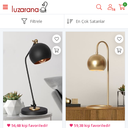
0
TR
Filtrele
🚚 Hızlı teslimat yapılıyor!
🚚 Hızlı teslimat yapılıyor!
💖 56,6B kişi favoriledi!
💖 59,3B kişi favoriledi!
💸 Sepette 100 TL indirim!
💸 Sepette 100 TL indirim!