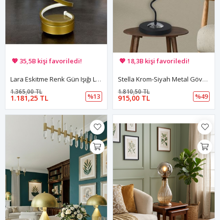
🚚 Hızlı teslimat yapılıyor!
🚚 Hızlı teslimat yapılıyor!
💖 35,5B kişi favoriledi!
💖 18,3B kişi favoriledi!
💸 Sepette 100 TL indirim!
💸 Sepette 100 TL indirim!
Lara Eskitme Renk Gün Işığı Led Işıklı Modern Tasarım Led Masa Lambası - Abajur - Gece Lambası
Stella Krom-Siyah Metal Gövde Füme Camlı Tasarım Lüx Masa Lambası
1.365,00 TL
1.810,50 TL
%13
%49
1.181,25 TL
915,00 TL