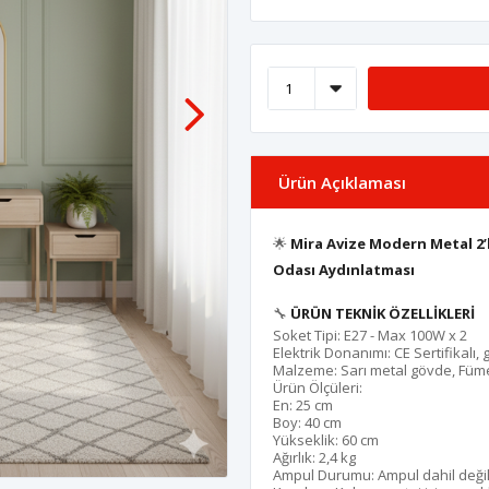
Ürün Açıklaması
🌟
Mira Avize Modern Metal 2’l
Odası Aydınlatması
🔧
ÜRÜN TEKNİK ÖZELLİKLERİ
Soket Tipi: E27 - Max 100W x 2
Elektrik Donanımı: CE Sertifikalı,
Malzeme: Sarı metal gövde, Füme
Ürün Ölçüleri:
En: 25 cm
Boy: 40 cm
Yükseklik: 60 cm
Ağırlık: 2,4 kg
Ampul Durumu: Ampul dahil değil