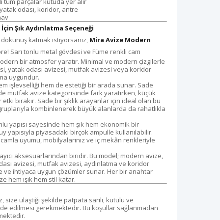
i tüm parçalar kutuda yer alır
 yatak odası, koridor, antre
nav
İçin Şık Aydınlatma Seçeneği
r dokunuş katmak istiyorsanız,
Mira Avize Modern
re! Sarı tonlu metal gövdesi ve Füme renkli cam
odern bir atmosfer yaratır. Minimal ve modern çizgilerle
si, yatak odası avizesi, mutfak avizesi veya koridor
ıma uygundur.
m işlevselliği hem de estetiği bir arada sunar. Sade
de mutfak avize kategorisinde fark yaratırken, küçük
etki bırakır. Sade bir şıklık arayanlar için ideal olan bu
gruplarıyla kombinlenerek büyük alanlarda da rahatlıkla
umlu yapısı sayesinde hem şık hem ekonomik bir
 yapısıyla piyasadaki birçok ampulle kullanılabilir.
i camla uyumu, mobilyalarınız ve iç mekân renkleriyle
ayıcı aksesuarlarından biridir. Bu model; modern avize,
odası avizesi, mutfak avizesi, aydınlatma ve koridor
e ve ihtiyaca uygun çözümler sunar. Her bir anahtar
ze hem ışık hem stil katar.
size ulaştığı şekilde patpata sarılı, kutulu ve
de edilmesi gerekmektedir. Bu koşullar sağlanmadan
mektedir.