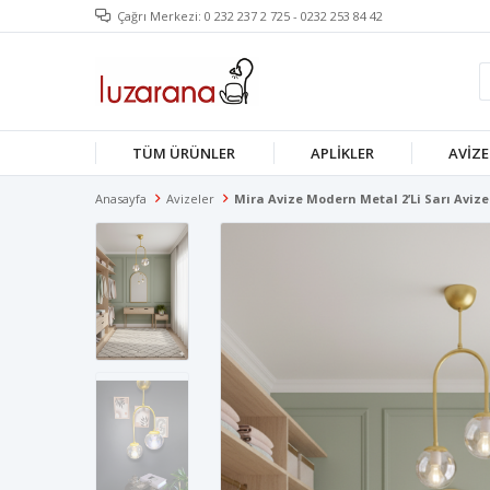
Çağrı Merkezi: 0 232 237 2 725 - 0232 253 84 42
TÜM ÜRÜNLER
APLIKLER
AVIZE
Anasayfa
Avizeler
Mira Avize Modern Metal 2’li Sarı Aviz