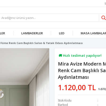
S
LER
LAMBADERLER
LED
MASA LAMBALAR
e Füme Renk Cam Başlıklı Salon & Yatak Odası Aydınlatması
🚚 Hızlı teslimat yapılıyor!
Mira Avize Modern Me
💖 80,8B kişi favoriledi!
Renk Cam Başlıklı S
💸 Sepette 100 TL indirim!
Aydınlatması
1.120,00 TL
1.870
Stok Kodu
Barkod