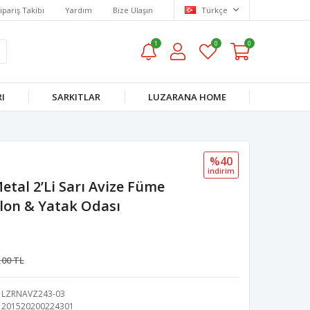
ipariş Takibi
Yardım
Bize Ulaşın
Türkçe
1
0
0
I
SARKITLAR
LUZARANA HOME
%40
i̇ndi̇ri̇m
tal 2’li Sarı Avize Füme
alon & Yatak Odası
,00 TL
LZRNAVZ243-03
201520200224301