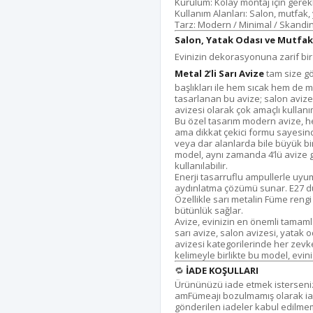
Kurulum: Kolay montaj için gerekl
Kullanım Alanları: Salon, mutfak,
Tarz: Modern / Minimal / Skandi
Salon, Yatak Odası ve Mutfak 
Evinizin dekorasyonuna zarif bi
Metal 2’li Sarı Avize
tam size gö
başlıkları ile hem sıcak hem de m
tasarlanan bu avize; salon avize
avizesi olarak çok amaçlı kullan
Bu özel tasarım modern avize, he
ama dikkat çekici formu sayesin
veya dar alanlarda bile büyük bir 
model, aynı zamanda 4’lü avize 
kullanılabilir.
Enerji tasarruflu ampullerle uy
aydınlatma çözümü sunar. E27 duy
Özellikle sarı metalin Füme reng
bütünlük sağlar.
Avize, evinizin en önemli tamaml
sarı avize, salon avizesi, yatak 
avizesi kategorilerinde her zevk
kelimeyle birlikte bu model, evini
🔁
İADE KOŞULLARI
Ürününüzü iade etmek isterseniz, 
amFümeajı bozulmamış olarak ia
gönderilen iadeler kabul edilme