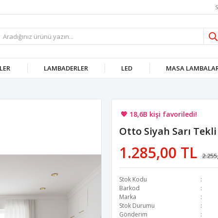
S
LER
LAMBADERLER
LED
MASA LAMBALAR
🚚 Hızlı teslimat yapılıyor!
💖 18,6B kişi favoriledi!
Otto Siyah Sarı Tekli
💸 Sepette 100 TL indirim!
1.285,00 TL
2.255
Stok Kodu
Barkod
Marka
Stok Durumu
Gönderim