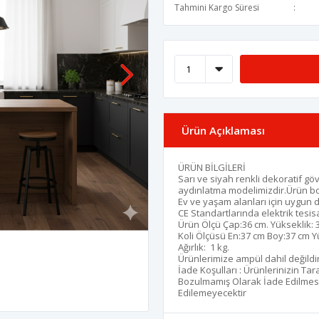
Tahmini Kargo Süresi
Ürün Açıklaması
ÜRÜN BİLGİLERİ
Sarı ve siyah renkli dekoratif göv
aydınlatma modelimizdir.Ürün boy
Ev ve yaşam alanları için uygun 
CE Standartlarında elektrik tesis
Ürün Ölçü Çap:36 cm. Yükseklik:
Koli Ölçüsü En:37 cm Boy:37 cm Y
Ağırlık: 1 kg.
Ürünlerimize ampül dahil değildi
İade Koşulları : Ürünlerinizin Tar
Bozulmamış Olarak İade Edilmesi
Edilemeyecektir