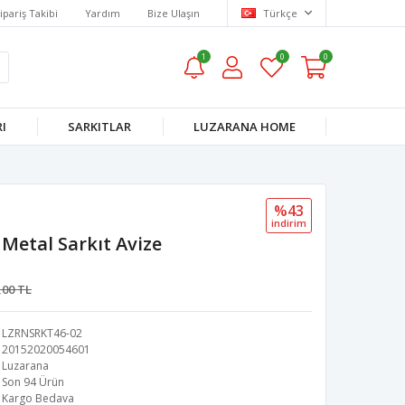
ipariş Takibi
Yardım
Bize Ulaşın
Türkçe
1
0
0
I
SARKITLAR
LUZARANA HOME
%43
i̇ndi̇ri̇m
 Metal Sarkıt Avize
,00 TL
LZRNSRKT46-02
20152020054601
Luzarana
Son 94 Ürün
Kargo Bedava