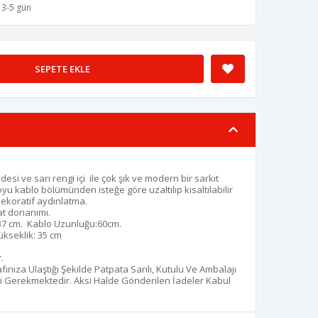
3-5 gün
SEPETE EKLE
desi ve sarı rengi içi ile çok şık ve modern bir sarkıt
u kablo bölümünden isteğe göre uzaltılıp kısaltılabilir
dekoratif aydınlatma.
at donanımı.
 37 cm. Kablo Uzunluğu:60cm.
ükseklik: 35 cm
r.
afınıza Ulaştığı Şekilde Patpata Sarılı, Kutulu Ve Ambalajı
 Gerekmektedir. Aksi Halde Gönderilen İadeler Kabul