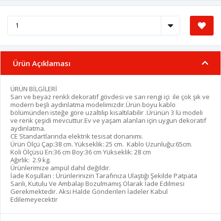
Ürün Açıklaması
ÜRÜN BİLGİLERİ
Sarı ve beyaz renkli dekoratif gövdesi ve sarı rengi içi ile çok şık ve
modern beşli aydınlatma modelimizdir.Ürün boyu kablo
bölümünden isteğe göre uzaltılıp kısaltılabilir .Ürünün 3 lü modeli
ve renk çeşidi mevcuttur.Ev ve yaşam alanları için uygun dekoratif
aydınlatma.
CE Standartlarında elektrik tesisat donanımı.
Ürün Ölçü Çap:38 cm. Yükseklik: 25 cm. Kablo Uzunluğu:65cm.
Koli Ölçüsü En:36 cm Boy:36 cm Yükseklik: 28 cm
Ağırlık: 2.9 kg.
Ürünlerimize ampül dahil değildir.
İade Koşulları : Ürünlerinizin Tarafınıza Ulaştığı Şekilde Patpata
Sarılı, Kutulu Ve Ambalajı Bozulmamış Olarak İade Edilmesi
Gerekmektedir. Aksi Halde Gönderilen İadeler Kabul
Edilemeyecektir