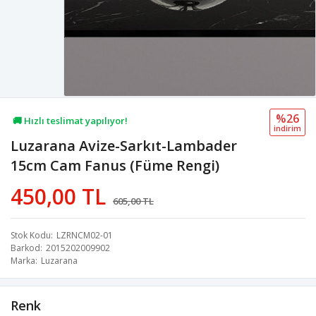
%26
🚚 Hızlı teslimat yapılıyor!
i̇ndi̇ri̇m
Luzarana Avize-Sarkıt-Lambader
💖 75,2B kişi favoriledi!
15cm Cam Fanus (Füme Rengi)
💸 Sepette 100 TL indirim!
450,00 TL
605,00 TL
Stok Kodu
LZRNCM02-01
Barkod
2015202009902
Marka
Luzarana
Renk