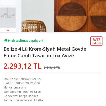
%33
🚚 Hızlı teslimat yapılıyor!
i̇ndi̇ri̇m
Belize 4 Lü Krom-Siyah Metal Gövde
💖 80,9B kişi favoriledi!
Füme Camlı Tasarım Lüx Avize
💸 Sepette 100 TL indirim!
2.293,12 TL
3.441,18 TL
Stok Kodu
LZRNAVZ121-05
Barkod
201520200212101
Marka
Luzarana
Stok Durumu
Son 198 Ürün
Gönderim
Kargo Bedava
Tahmini Kargo Süresi
1 hafta