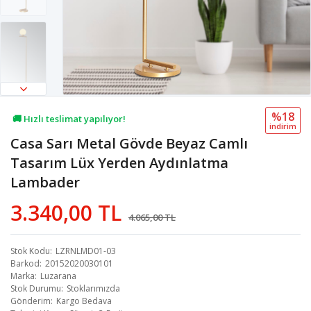
%18
🚚 Hızlı teslimat yapılıyor!
i̇ndi̇ri̇m
Casa Sarı Metal Gövde Beyaz Camlı
💖 28,5B kişi favoriledi!
Tasarım Lüx Yerden Aydınlatma
💸 Sepette 100 TL indirim!
Lambader
3.340,00 TL
4.065,00 TL
Stok Kodu
LZRNLMD01-03
Barkod
20152020030101
Marka
Luzarana
Stok Durumu
Stoklarımızda
Gönderim
Kargo Bedava