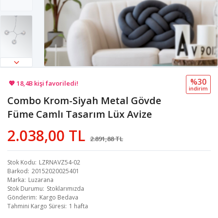
🚚 Hızlı teslimat yapılıyor!
%30
💖 18,4B kişi favoriledi!
i̇ndi̇ri̇m
Combo Krom-Siyah Metal Gövde
💸 Sepette 100 TL indirim!
Füme Camlı Tasarım Lüx Avize
2.038,00 TL
2.891,88 TL
Stok Kodu
LZRNAVZ54-02
Barkod
20152020025401
Marka
Luzarana
Stok Durumu
Stoklarımızda
Gönderim
Kargo Bedava
Tahmini Kargo Süresi
1 hafta