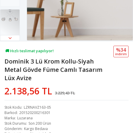
%34
🚚 Hızlı teslimat yapılıyor!
i̇ndi̇ri̇m
Dominik 3 Lü Krom Kollu-Siyah
💖 71,5B kişi favoriledi!
Metal Gövde Füme Camlı Tasarım
💸 Sepette 100 TL indirim!
Lüx Avize
2.138,56 TL
3.229,43 TL
Stok Kodu
LZRNAVZ163-05
Barkod
201520200216301
Marka
Luzarana
Stok Durumu
Son 200 Ürün
Gönderim
Kargo Bedava