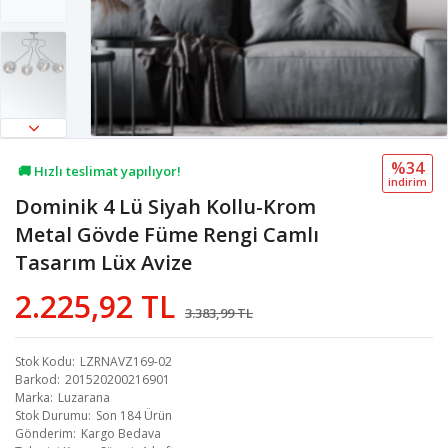
%34
🚚 Hızlı teslimat yapılıyor!
i̇ndi̇ri̇m
Dominik 4 Lü Siyah Kollu-Krom
💖 13,3B kişi favoriledi!
Metal Gövde Füme Rengi Camlı
💸 Sepette 100 TL indirim!
Tasarım Lüx Avize
2.225,92 TL
3.383,99 TL
Stok Kodu
LZRNAVZ169-02
Barkod
201520200216901
Marka
Luzarana
Stok Durumu
Son 184 Ürün
Gönderim
Kargo Bedava