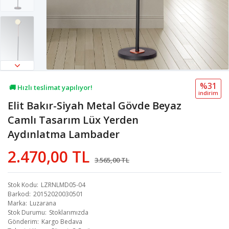
🚚 Hızlı teslimat yapılıyor!
%31
💖 64,4B kişi favoriledi!
i̇ndi̇ri̇m
Elit Bakır-Siyah Metal Gövde Beyaz
💸 Sepette 100 TL indirim!
Camlı Tasarım Lüx Yerden
Aydınlatma Lambader
2.470,00 TL
3.565,00 TL
Stok Kodu
LZRNLMD05-04
Barkod
20152020030501
Marka
Luzarana
Stok Durumu
Stoklarımızda
Gönderim
Kargo Bedava