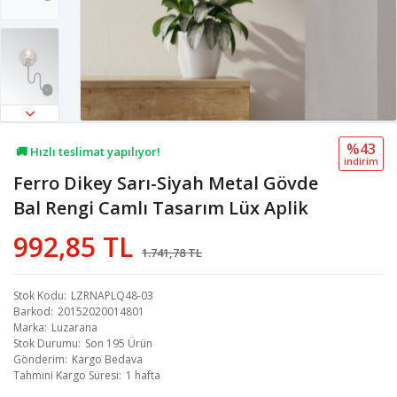
%43
🚚 Hızlı teslimat yapılıyor!
i̇ndi̇ri̇m
Ferro Dikey Sarı-Siyah Metal Gövde
💖 68,7B kişi favoriledi!
Bal Rengi Camlı Tasarım Lüx Aplik
💸 Sepette 100 TL indirim!
992,85 TL
1.741,78 TL
Stok Kodu
LZRNAPLQ48-03
Barkod
20152020014801
Marka
Luzarana
Stok Durumu
Son 195 Ürün
Gönderim
Kargo Bedava
Tahmini Kargo Süresi
1 hafta