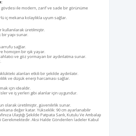
m:
k gövdesi ile modern, zarif ve sade bir görünüme
rlü iç mekana kolaylıkla uyum sağlar.
 kullanılarak üretilmiştir.
 bir yapı sunar.
asarrufu sağlar.
ve homojen bir ışık yayar.
erahlatıcı ve göz yormayan bir aydınlatma sunar.
.
lükteki alanları etkili bir şekilde aydınlatır.
lilik ve düşük enerji harcaması sağlar.
ak için idealdir.
sler ve iş yerleri gibi alanlar için uygundur.
 olarak üretilmiştir, güvenilirlik sunar.
 mekana değer katar. Yükseklik: 90 cm ayarlanabilir
afınıza Ulaştığı Şekilde Patpata Sarılı, Kutulu Ve Ambalajı
 Gerekmektedir. Aksi Halde Gönderilen İadeler Kabul