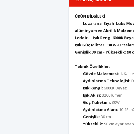
ÜR
ÜN Bİ
LGİ
LERİ
Luzarana Siyah Lü
ks Mod
alüminyum ve Akrilik Malze
Leddir.- -Işık Rengi 6000K Bey
Işık Güç Miktarı :30 W-Ortala
Genişlik 30 cm - Yükseklik: 90 
Teknik Özellikler:
G
ö
vde Malzemesi:
1. Kalite
Aydınlatma Teknolojisi:
D
Işık Rengi:
6000K Beyaz
Işık Akısı:
3200 lümen
Güç Tüketimi:
30W
Aydınlatma Alanı:
10-15 m
Geni
şlik:
30 cm
Yükseklik:
90 cm ayarlanabi