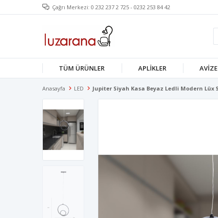
Çağrı Merkezi: 0 232 237 2 725 - 0232 253 84 42
TÜM ÜRÜNLER
APLIKLER
AVIZE
Anasayfa
LED
Jupiter Siyah Kasa Beyaz Ledli Modern Lüx S