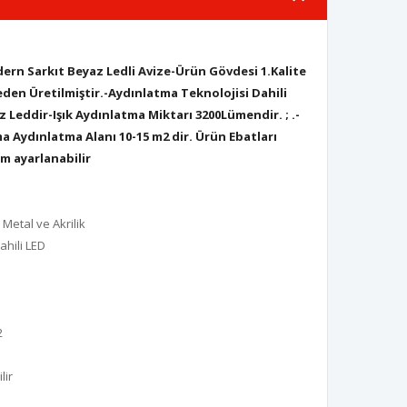
ern Sarkıt Beyaz Ledli Avize-
Ürü
n G
övdesi 1.Kalite
meden
Üretilmiştir.-Aydınlatma Teknolojisi Dahili
az
Leddir-Işık Aydınlatma Miktarı 3200Lümendir. ; .-
ma Aydınlatma Alanı 10-15 m2 dir.
Ürün Ebatları
cm ayarlanabilir
 Metal ve Akrilik
ahili LED
2
lir