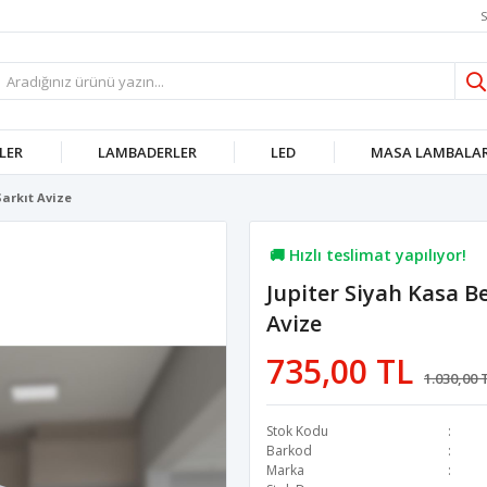
S
LER
LAMBADERLER
LED
MASA LAMBALAR
arkıt Avize
🚚 Hızlı teslimat yapılıyor!
Jupiter Siyah Kasa B
💖 57,7B kişi favoriledi!
Avize
💸 Sepette 100 TL indirim!
735,00 TL
1.030,00 
Stok Kodu
Barkod
Marka