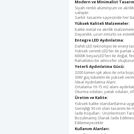
Modern ve Minimalist Tasarı
Siyah renkli alüminyum ve akrili
sahiptir.
Sarkıt tasarımı sayesinde her tü
Y
üksek Kaliteli Malzemeler:
Kalite metal ve akrilik malzemeler
Dayanıklı, uzun ömürlü ve estetik
Entegre LED Aydınlatma:
Dahili LED teknolojisi ile enerji t
Yüksek verimli LED'ler ile parlak 
6000K beyazLED'leri ile doğal, f
Rahatlatıcı bir atmosfer oluşturur
Yeterli Aydınlatma Gücü:
3200 lümen ışık akısı ile orta büyük
30W güç tüketimi ile yüksek verim
İdeal Aydınlatma Alanı:
Ortalama 10-15 m2 alanı aydınlatm
Oturma odaları, yatak odaları, ofi
Ü
retim ve Kalite:
Yüksek kalite standartlarına uygun
Genişliği 30 cm olan tasarımı ile
İade Koşulları : Ürünlerinizin Tar
Bozulmamış Olarak İade Edilmesi
Edilemeyecektir
Kullanım Alanları: