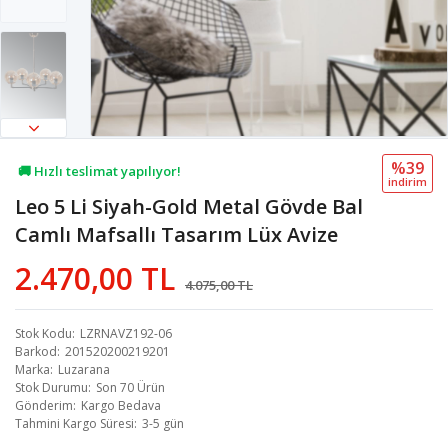
%39
🚚 Hızlı teslimat yapılıyor!
i̇ndi̇ri̇m
Leo 5 Li Siyah-Gold Metal Gövde Bal
💖 47,9B kişi favoriledi!
Camlı Mafsallı Tasarım Lüx Avize
💸 Sepette 100 TL indirim!
2.470,00 TL
4.075,00 TL
Stok Kodu
LZRNAVZ192-06
Barkod
201520200219201
Marka
Luzarana
Stok Durumu
Son 70 Ürün
Gönderim
Kargo Bedava
Tahmini Kargo Süresi
3-5 gün