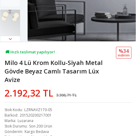
%34
🚚 Hızlı teslimat yapılıyor!
i̇ndi̇ri̇m
Milo 4 Lü Krom Kollu-Siyah Metal
💖 54,2B kişi favoriledi!
Gövde Beyaz Camlı Tasarım Lüx
💸 Sepette 100 TL indirim!
Avize
2.192,32 TL
3.306,71 TL
Stok Kodu
LZRNAVZ170-05
Barkod
201520200217001
Marka
Luzarana
Stok Durumu
Son 200 Ürün
Gönderim
Kargo Bedava