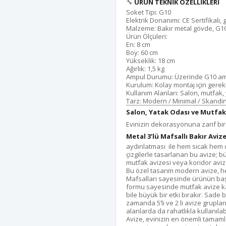
🔧
ÜRÜN TEKNİK ÖZELLİKLERİ
Soket Tipi: G10
Elektrik Donanımı: CE Sertifikalı,
Malzeme: Bakır metal gövde, G1
Ürün Ölçüleri:
En: 8 cm
Boy: 60 cm
Yükseklik: 18 cm
Ağırlık: 1,5 kg
Ampul Durumu: Üzerinde G10 ampüll
Kurulum: Kolay montaj için gerekl
Kullanım Alanları: Salon, mutfak,
Tarz: Modern / Minimal / Skandi
Salon, Yatak Odası ve Mutfak 
Evinizin dekorasyonuna zarif bi
Metal 3’lü Mafsallı Bakır Aviz
aydınlatması ile hem sıcak hem 
çizgilerle tasarlanan bu avize; b
mutfak avizesi veya koridor aviz
Bu özel tasarım modern avize, he
Mafsalları sayesinde ürünün başl
formu sayesinde mutfak avize ka
bile büyük bir etki bırakır. Sade b
zamanda 5’li ve 2 li avize grupl
alanlarda da rahatlıkla kullanılabi
Avize, evinizin en önemli tamaml