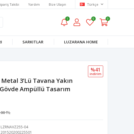
ipariş Takibi
Yardım
Bize Ulaşın
Türkçe
1
0
0
I
SARKITLAR
LUZARANA HOME
%41
i̇ndi̇ri̇m
Metal 3’lü Tavana Yakın
h Gövde Ampüllü Tasarım
,00 TL
LZRNAVZ255-04
201520200225501