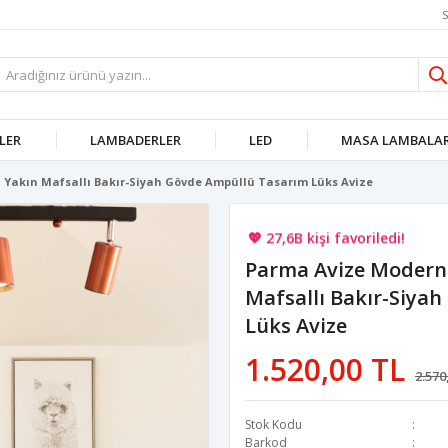
S
LER
LAMBADERLER
LED
MASA LAMBALAR
Yakın Mafsallı Bakır-Siyah Gövde Ampüllü Tasarım Lüks Avize
🚚 Hızlı teslimat yapılıyor!
💖 27,6B kişi favoriledi!
Parma Avize Modern 
💸 Sepette 100 TL indirim!
Mafsallı Bakır-Siya
Lüks Avize
1.520,00 TL
2.570
Stok Kodu
Barkod