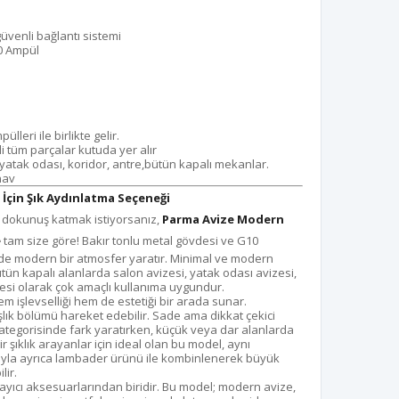
 güvenli bağlantı sistemi
0 Ampül
eri ile birlikte gelir.
i tüm parçalar kutuda yer alır
 yatak odası, koridor, antre,bütün kapalı mekanlar.
nav
İçin Şık Aydınlatma Seçeneği
r dokunuş katmak istiyorsanız,
Parma Avize Modern
e
tam size göre! Bakır tonlu metal gövdesi ve G10
de modern bir atmosfer yaratır. Minimal ve modern
ütün kapalı alanlarda salon avizesi, yatak odası avizesi,
esi olarak çok amaçlı kullanıma uygundur.
m işlevselliği hem de estetiği bir arada sunar.
ık bölümü hareket edebilir. Sade ama dikkat çekici
tegorisinde fark yaratırken, küçük veya dar alanlarda
ir şıklık arayanlar için ideal olan bu model, aynı
arıyla ayrıca lambader ürünü ile kombinlenerek büyük
lir.
ayıcı aksesuarlarından biridir. Bu model; modern avize,