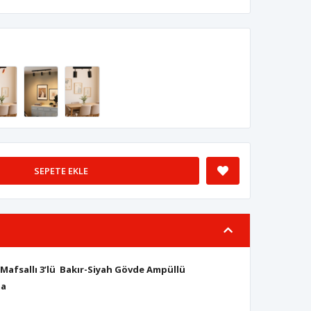
SEPETE EKLE
Mafsallı 3’lü Bakır-Siyah Gövde Ampüllü
ma