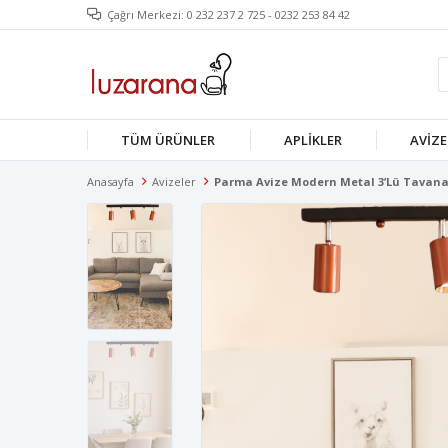
Çağrı Merkezi: 0 232 237 2 725 - 0232 253 84 42
TÜM ÜRÜNLER
APLIKLER
AVIZE
Anasayfa
Avizeler
Parma Avize Modern Metal 3’lü Tavana 