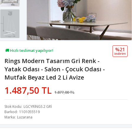
%21
🚚 Hızlı teslimat yapılıyor!
i̇ndi̇ri̇m
Rings Modern Tasarım Gri Renk -
💖 54,4B kişi favoriledi!
Yatak Odası - Salon - Çocuk Odası -
💸 Sepette 100 TL indirim!
Mutfak Beyaz Led 2 Li Avize
1.487,50 TL
1.877,00 TL
Stok Kodu
LGCYRİNGS 2 GRİ
Barkod
1101055519
Marka
Luzarana