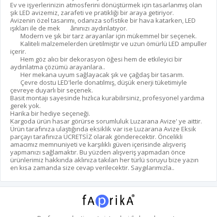
Ev ve işyerlerinizin atmosferini dönüştürmek için tasarlanmış olan
şık LED avizemiz, zarafeti ve pratikliği bir araya getiriyor.
Avizenin özel tasarımı, odanıza sofistike bir hava katarken, LED
ışıkları ile de mek ânınızı aydınlatıyor.
Modern ve şık bir tarz arayanlar için mükemmel bir seçenek.
Kaliteli malzemelerden üretilmiştir ve uzun ömürlü LED ampuller
içerir.
Hem göz alıcı bir dekorasyon öğesi hem de etkileyici bir
aydınlatma çözümü arayanlara..
Her mekana uyum sağlayacak şık ve çağdaş bir tasarım.
Çevre dostu LED'lerle donatılmış, düşük enerji tüketimiyle
çevreye duyarlı bir seçenek.
Basit montajı sayesinde hızlıca kurabilirsiniz, profesyonel yardıma
gerek yok.
Harika bir hediye seçeneği.
Kargoda ürün hasar görürse sorumluluk Luzarana Avize' ye aittir.
Ürün tarafınıza ulaştığında eksiklik var ise Luzarana Avize Eksik
parçayı tarafınıza ÜCRETSİZ olarak gönderecektir. Öncelikli
amacımız memnuniyeti ve karşılıklı güven içerisinde alışveriş
yapmanızı sağlamaktır. Bu yüzden alışveriş yapmadan önce
ürünlerimiz hakkında aklınıza takılan her türlü soruyu bize yazın
en kısa zamanda size cevap verilecektir. Saygılarımızla..