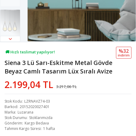
%32
🚚 Hızlı teslimat yapılıyor!
i̇ndi̇ri̇m
Siena 3 Lü Sarı-Eskitme Metal Gövde
💖 29,6B kişi favoriledi!
Beyaz Camlı Tasarım Lüx Sıralı Avize
💸 Sepette 100 TL indirim!
2.199,04 TL
3.217,06 TL
Stok Kodu
LZRNAVZ74-03
Barkod
20152020027401
Marka
Luzarana
Stok Durumu
Stoklarımızda
Gönderim
Kargo Bedava
Tahmini Kargo Süresi
1 hafta