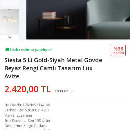
%38
🚚 Hızlı teslimat yapılıyor!
i̇ndi̇ri̇m
Siesta 5 Li Gold-Siyah Metal Gövde
💖 43,4B kişi favoriledi!
Beyaz Rengi Camlı Tasarım Lüx
💸 Sepette 100 TL indirim!
Avize
2.420,00 TL
3.899,62 TL
Stok Kodu
LZRNAVZ142-06
Barkod
201520200214201
Marka
Luzarana
Stok Durumu
Son 193 Ürün
Gönderim
Kargo Bedava