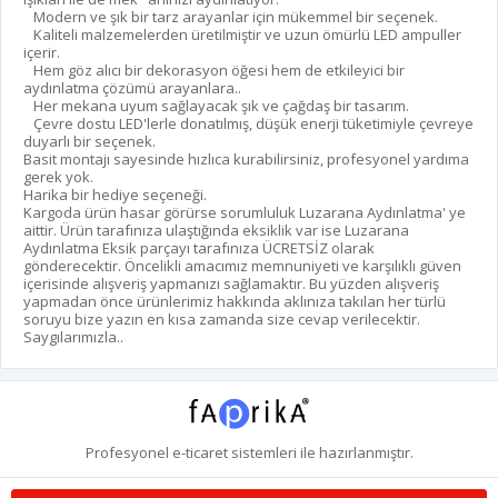
Modern ve şık bir tarz arayanlar için mükemmel bir seçenek.
Kaliteli malzemelerden üretilmiştir ve uzun ömürlü LED ampuller
içerir.
Hem göz alıcı bir dekorasyon öğesi hem de etkileyici bir
aydınlatma çözümü arayanlara..
Her mekana uyum sağlayacak şık ve çağdaş bir tasarım.
Çevre dostu LED'lerle donatılmış, düşük enerji tüketimiyle çevreye
duyarlı bir seçenek.
Basit montajı sayesinde hızlıca kurabilirsiniz, profesyonel yardıma
gerek yok.
Harika bir hediye seçeneği.
Kargoda ürün hasar görürse sorumluluk Luzarana Aydınlatma' ye
aittir. Ürün tarafınıza ulaştığında eksiklik var ise Luzarana
Aydınlatma Eksik parçayı tarafınıza ÜCRETSİZ olarak
gönderecektir. Öncelikli amacımız memnuniyeti ve karşılıklı güven
içerisinde alışveriş yapmanızı sağlamaktır. Bu yüzden alışveriş
yapmadan önce ürünlerimiz hakkında aklınıza takılan her türlü
soruyu bize yazın en kısa zamanda size cevap verilecektir.
Saygılarımızla..
Profesyonel
e-ticaret
sistemleri ile hazırlanmıştır.