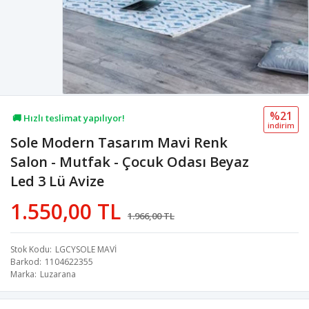
%21
🚚 Hızlı teslimat yapılıyor!
i̇ndi̇ri̇m
Sole Modern Tasarım Mavi Renk
💖 69,4B kişi favoriledi!
Salon - Mutfak - Çocuk Odası Beyaz
💸 Sepette 100 TL indirim!
Led 3 Lü Avize
1.550,00 TL
1.966,00 TL
Stok Kodu
LGCYSOLE MAVİ
Barkod
1104622355
Marka
Luzarana