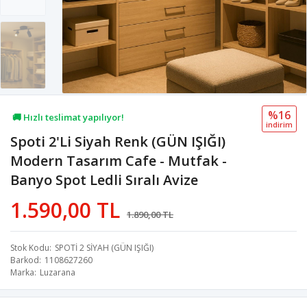
%16
🚚 Hızlı teslimat yapılıyor!
i̇ndi̇ri̇m
Spoti 2'Li Siyah Renk (GÜN IŞIĞI)
💖 70,2B kişi favoriledi!
Modern Tasarım Cafe - Mutfak -
💸 Sepette 100 TL indirim!
Banyo Spot Ledli Sıralı Avize
1.590,00 TL
1.890,00 TL
Stok Kodu
SPOTİ 2 SİYAH (GÜN IŞIĞI)
Barkod
1108627260
Marka
Luzarana