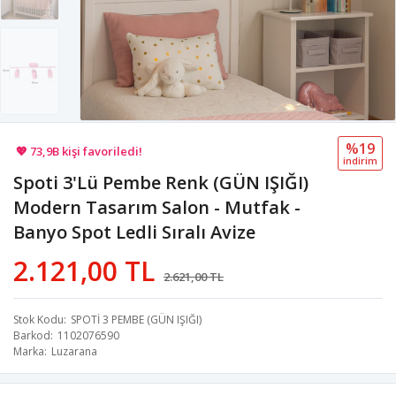
🚚 Hızlı teslimat yapılıyor!
%19
💖 73,9B kişi favoriledi!
i̇ndi̇ri̇m
Spoti 3'Lü Pembe Renk (GÜN IŞIĞI)
💸 Sepette 100 TL indirim!
Modern Tasarım Salon - Mutfak -
Banyo Spot Ledli Sıralı Avize
2.121,00 TL
2.621,00 TL
Stok Kodu
SPOTİ 3 PEMBE (GÜN IŞIĞI)
Barkod
1102076590
Marka
Luzarana