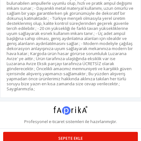
bulunabilen ampullerle uyumlu olup, hızlı ve pratik ampul değişimi
imkanı sunar.; - Dayanıklı metal materyal kullanımı, uzun ömürlü ve
sağlam bir yapı garantilerken şık görünümüyle de dekoratif bir
dokunuş katmaktadır.; - Türkiye menşeli olmasıyla yerel üretim
desteklenmiş olup, kalite kontrol süreçlerinden geçerek güvenle
tercih edilebilir.; - 20 cm yüksekliği ile farklı tavan yüksekliklerine
uyum sağlayarak esnek kullanım imkanı tanır.; - Üç adet ampül
başlığına sahip olması, geniş aydınlatma alanları için idealdir ve
geniş alanların aydınlatılmasını sağlar.; - Modern modeliyle çağdaş
dekorasyon anlayışınıza uyum sağlayarak mekanınıza modern bir
hava katar.; Kargoda ürün hasar görürse sorumluluk Luzarana
Avize' ye aittir.; Ürün tarafınıza ulaştığında eksiklik var ise
Luzarana Avize Eksik parçayı tarafınıza ÜCRETSİZ olarak
gönderecektir.; Öncelikli amacımız memnuniyeti ve karşılıklı güven
içerisinde alışveriş yapmanızı sağlamaktır.; Bu yüzden alışveriş
yapmadan önce ürünlerimiz hakkında aklınıza takılan her türlü
soruyu bize yazın en kısa zamanda size cevap verilecektir.;
Saygılarımızla.;
Profesyonel
e-ticaret
sistemleri ile hazırlanmıştır.
SEPETE EKLE