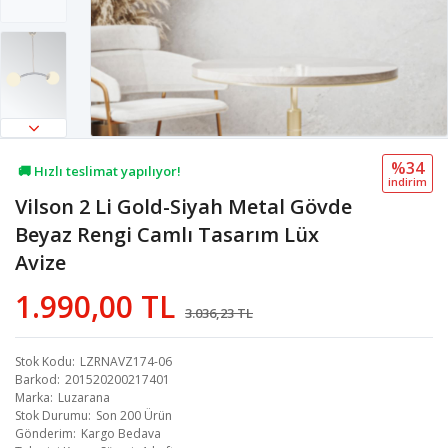
%34
🚚 Hızlı teslimat yapılıyor!
i̇ndi̇ri̇m
Vilson 2 Li Gold-Siyah Metal Gövde
💖 26,5B kişi favoriledi!
Beyaz Rengi Camlı Tasarım Lüx
💸 Sepette 100 TL indirim!
Avize
1.990,00 TL
3.036,23 TL
Stok Kodu
LZRNAVZ174-06
Barkod
201520200217401
Marka
Luzarana
Stok Durumu
Son 200 Ürün
Gönderim
Kargo Bedava