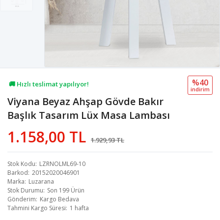
%40
🚚 Hızlı teslimat yapılıyor!
i̇ndi̇ri̇m
Viyana Beyaz Ahşap Gövde Bakır
💖 34,7B kişi favoriledi!
Başlık Tasarım Lüx Masa Lambası
💸 Sepette 100 TL indirim!
1.158,00 TL
1.929,93 TL
Stok Kodu
LZRNOLML69-10
Barkod
20152020046901
Marka
Luzarana
Stok Durumu
Son 199 Ürün
Gönderim
Kargo Bedava
Tahmini Kargo Süresi
1 hafta