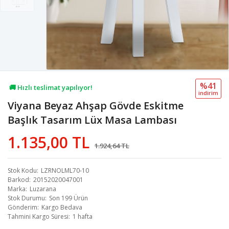
%41
🚚 Hızlı teslimat yapılıyor!
i̇ndi̇ri̇m
Viyana Beyaz Ahşap Gövde Eskitme
💖 57,2B kişi favoriledi!
Başlık Tasarım Lüx Masa Lambası
💸 Sepette 100 TL indirim!
1.135,00 TL
1.924,64 TL
Stok Kodu
LZRNOLML70-10
Barkod
20152020047001
Marka
Luzarana
Stok Durumu
Son 199 Ürün
Gönderim
Kargo Bedava
Tahmini Kargo Süresi
1 hafta