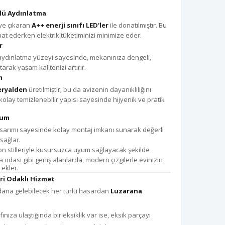
rlü Aydınlatma
eye çıkaran
A++ enerji sınıfı LED'ler
ile donatılmıştır. Bu
t ederken elektrik tüketiminizi minimize eder.
r
aydınlatma yüzeyi sayesinde, mekanınıza dengeli,
arak yaşam kalitenizi artırır.
m
ryalden
üretilmiştir; bu da avizenin dayanıklılığını
lay temizlenebilir yapısı sayesinde hijyenik ve pratik
yum
asarımı sayesinde kolay montaj imkanı sunarak değerli
sağlar.
n stilleriyle kusursuzca uyum sağlayacak şekilde
 odası gibi geniş alanlarda, modern çizgilerle evinizin
 ekler.
ri Odaklı Hizmet
na gelebilecek her türlü hasardan
Luzarana
ınıza ulaştığında bir eksiklik var ise, eksik parçayı