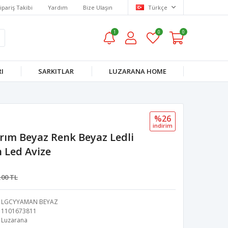
ipariş Takibi
Yardım
Bize Ulaşın
Türkçe
1
0
0
I
SARKITLAR
LUZARANA HOME
%26
i̇ndi̇ri̇m
ım Beyaz Renk Beyaz Ledli
n Led Avize
,00 TL
LGCYYAMAN BEYAZ
1101673811
Luzarana