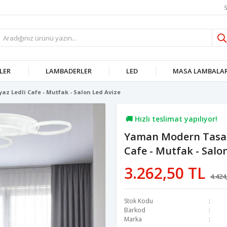
S
LER
LAMBADERLER
LED
MASA LAMBALAR
 Ledli Cafe - Mutfak - Salon Led Avize
🚚 Hızlı teslimat yapılıyor!
Yaman Modern Tasar
💖 44,6B kişi favoriledi!
Cafe - Mutfak - Salo
💸 Sepette 100 TL indirim!
3.262,50 TL
4.424
Stok Kodu
Barkod
Marka