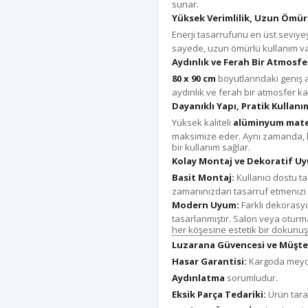
sunar.
Yüksek Verimlilik, Uzun Ömü
Enerji tasarrufunu en üst seviy
sayede, uzun ömürlü kullanım vaa
Aydınlık ve Ferah Bir Atmosfe
80 x 90 cm
boyutlarındaki geniş 
aydınlık ve ferah bir atmosfer kat
Dayanıklı Yapı, Pratik Kullanı
Yüksek kaliteli
alüminyum mate
maksimize eder. Aynı zamanda, ko
bir kullanım sağlar.
Kolay Montaj ve Dekoratif U
Basit Montaj:
Kullanıcı dostu t
zamanınızdan tasarruf etmenizi 
Modern Uyum:
Farklı dekorasyo
tasarlanmıştır. Salon veya oturma
her köşesine estetik bir dokunuş
Luzarana Güvencesi ve Müşte
Hasar Garantisi:
Kargoda meyda
Aydınlatma
sorumludur.
Eksik Parça Tedariki:
Ürün taraf