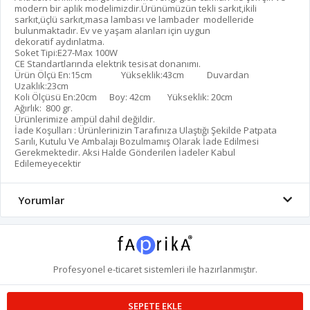
modern bir aplik modelimizdir.Ürünümüzün tekli sarkıt,ikili
sarkıt,üçlü sarkıt,masa lambası ve lambader modelleride
bulunmaktadır. Ev ve yaşam alanları için uygun
dekoratif aydınlatma.
Soket Tipi:E27-Max 100W
CE Standartlarında elektrik tesisat donanımı.
Ürün Ölçü En:15cm Yükseklik:43cm Duvardan
Uzaklık:23cm
Koli Ölçüsü En:20cm Boy: 42cm Yükseklik: 20cm
Ağırlık: 800 gr.
Ürünlerimize ampül dahil değildir.
İade Koşulları : Ürünlerinizin Tarafınıza Ulaştığı Şekilde Patpata
Sarılı, Kutulu Ve Ambalajı Bozulmamış Olarak İade Edilmesi
Gerekmektedir. Aksi Halde Gönderilen İadeler Kabul
Edilemeyecektir
Yorumlar
Profesyonel
e-ticaret
sistemleri ile hazırlanmıştır.
SEPETE EKLE