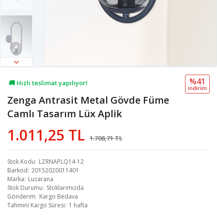
%41
🚚 Hızlı teslimat yapılıyor!
i̇ndi̇ri̇m
Zenga Antrasit Metal Gövde Füme
💖 69,4B kişi favoriledi!
Camlı Tasarım Lüx Aplik
💸 Sepette 100 TL indirim!
1.011,25 TL
1.708,71 TL
Stok Kodu
LZRNAPLQ14-12
Barkod
20152020011401
Marka
Luzarana
Stok Durumu
Stoklarımızda
Gönderim
Kargo Bedava
Tahmini Kargo Süresi
1 hafta