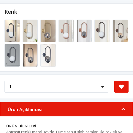
Renk
Ürün Açıklaması
ÜRÜN BİLGİLERİ
Antrasit renkli metal gövde. Füme rengi glob camları ile çok şık ve