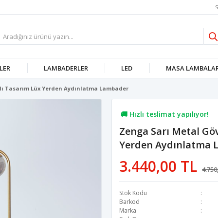
S
LER
LAMBADERLER
LED
MASA LAMBALAR
lı Tasarım Lüx Yerden Aydınlatma Lambader
🚚 Hızlı teslimat yapılıyor!
Zenga Sarı Metal Gö
💖 22,7B kişi favoriledi!
Yerden Aydınlatma 
💸 Sepette 100 TL indirim!
3.440,00 TL
4.750
Stok Kodu
Barkod
Marka