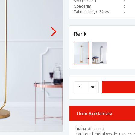
Stok Durumu
Gönderim
Tahmini Kargo Süresi
Renk
Ürün Açıklaması
ÜRÜN BİLGİLERİ
Sarı renkli metal gövde. Füme re