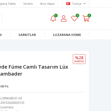
ipariş Takibi
Yardım
Bize Ulaşın
Türkçe
1
0
0
I
SARKITLAR
LUZARANA HOME
%28
i̇ndi̇ri̇m
vde Füme Camlı Tasarım Lüx
Lambader
,00 TL
LZRNLMD31-03
20152020033101
Luzarana