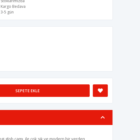
Stoklarımızda
Kargo Bedava
3-5 gün
SEPETE EKLE
ngi glob camı ile çok şık ve modern bir yerden