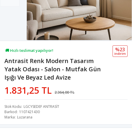
%23
🚚 Hızlı teslimat yapılıyor!
i̇ndi̇ri̇m
Antrasit Renk Modern Tasarım
💖 50,7B kişi favoriledi!
Yatak Odası - Salon - Mutfak Gün
💸 Sepette 100 TL indirim!
Işığı Ve Beyaz Led Avize
1.831,25 TL
2.364,00 TL
Stok Kodu
LGCYSEDEF ANTRASİT
Barkod
1107421430
Marka
Luzarana