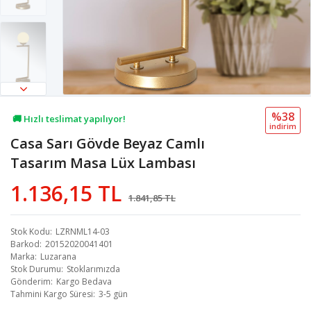
%38
🚚 Hızlı teslimat yapılıyor!
i̇ndi̇ri̇m
Casa Sarı Gövde Beyaz Camlı
💖 31,3B kişi favoriledi!
Tasarım Masa Lüx Lambası
💸 Sepette 100 TL indirim!
1.136,15 TL
1.841,85 TL
Stok Kodu
LZRNML14-03
Barkod
20152020041401
Marka
Luzarana
Stok Durumu
Stoklarımızda
Gönderim
Kargo Bedava
Tahmini Kargo Süresi
3-5 gün