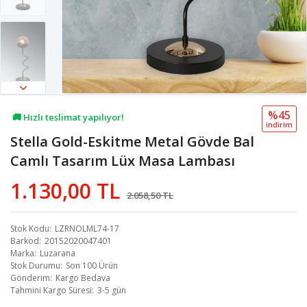
%45
🚚 Hızlı teslimat yapılıyor!
i̇ndi̇ri̇m
Stella Gold-Eskitme Metal Gövde Bal
💖 18,5B kişi favoriledi!
Camlı Tasarım Lüx Masa Lambası
💸 Sepette 100 TL indirim!
1.130,00 TL
2.058,50 TL
Stok Kodu
LZRNOLML74-17
Barkod
20152020047401
Marka
Luzarana
Stok Durumu
Son 100 Ürün
Gönderim
Kargo Bedava
Tahmini Kargo Süresi
3-5 gün