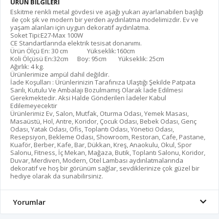
ÜRÜN BİLGİLERİ
Eskitme renkli metal gövdesi ve aşağı yukarı ayarlanabilen başlığı
ile çok şık ve modern bir yerden aydınlatma modelimizdir. Ev ve
yaşam alanları için uygun dekoratif aydınlatma.
Soket Tipi:E27-Max 100W
CE Standartlarında elektrik tesisat donanımı.
Ürün Ölçü En: 30 cm Yükseklik:160cm
Koli Ölçüsü En:32cm Boy: 95cm Yükseklik: 25cm
Ağırlık: 4 kg.
Ürünlerimize ampül dahil değildir.
İade Koşulları : Ürünlerinizin Tarafınıza Ulaştığı Şekilde Patpata
Sarılı, Kutulu Ve Ambalajı Bozulmamış Olarak İade Edilmesi
Gerekmektedir. Aksi Halde Gönderilen İadeler Kabul
Edilemeyecektir
Ürünlerimiz Ev, Salon, Mutfak, Oturma Odası, Yemek Masası,
Masaüstü, Hol, Antre, Koridor, Çocuk Odası, Bebek Odası, Genç
Odası, Yatak Odası, Ofis, Toplantı Odası, Yönetici Odası,
Resepsiyon, Bekleme Odası, Showroom, Restoran, Cafe, Pastane,
Kuaför, Berber, Kafe, Bar, Dükkan,
Kreş, Anaokulu, Okul, Spor
Salonu, Fitness, İç Mekan, Mağaza, Butik, Toplantı Salonu, Koridor,
Duvar, Merdiven, Modern, Otel
Lambası aydınlatmalarında
dekoratif ve hoş bir görünüm sağlar, sevdiklerinize çok güzel bir
hediye
olarak da sunabilirsiniz.
Yorumlar