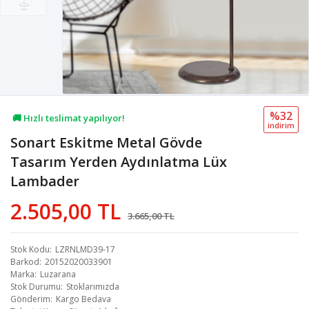
%32
🚚 Hızlı teslimat yapılıyor!
i̇ndi̇ri̇m
Sonart Eskitme Metal Gövde
💖 20,1B kişi favoriledi!
Tasarım Yerden Aydınlatma Lüx
💸 Sepette 100 TL indirim!
Lambader
2.505,00 TL
3.665,00 TL
Stok Kodu
LZRNLMD39-17
Barkod
20152020033901
Marka
Luzarana
Stok Durumu
Stoklarımızda
Gönderim
Kargo Bedava