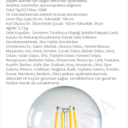
yaşam alanları için uygun dekoratif aydınlatma.
Anahtar üzerinden açma kapatma düğmesi.
Ödül Tipi:E27-Max 100W
CE Standartlarında elektrik tesisatı donanımları.
Ürün Ölçü Çapı:30 cm.
Yükseklik: 160 cm.
Koli Ölçüsü En: 30cm Erkek Çocuk: 162cm Yükseklik: 35cm
Ağırlık: 5,7 kg.
İade Koşulları : Ürünlerin Tarafınıza Ulaştığı Şekilde Patpata Sarılı,
Kutulu Ve Ambalajı Bozulmamış Olarak İade Edilmesi
Gerekmemektedir.
Aksi Halde Gönderilen
Ürünlerimiz Ev, Salon, Mutfak, Oturma Odası, Yemek Masası,
Masaüstü, Hol, Antre, Koridor, Çocuk Odası, Bebek Odası, Genç
Odası, Yatak Odası, Ofis, Toplantı Odası, Yönetici Odası,
Resepsiyon, Bekleme Odası, Showroom, Restoran, Cafe, Pastane,
Kuaför, Berber, Kafe, Bar, Dükkan,
Kreş, Anaokulu, Okul, Spor
Salonu, Fitness, İç Mekan, Mağaza, Butik, Toplantı Salonu, Koridor,
Duvar, Merdiven, Modern, Otel
Lambası aydınlatmalarında
dekoratif ve hoş bir görünüm sağlar, sevdiklerinize çok güzel bir
hediye
olarak da sunabilirsiniz.