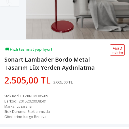
%32
🚚 Hızlı teslimat yapılıyor!
i̇ndi̇ri̇m
Sonart Lambader Bordo Metal
💖 60,7B kişi favoriledi!
Tasarım Lüx Yerden Aydınlatma
💸 Sepette 100 TL indirim!
2.505,00 TL
3.665,00 TL
Stok Kodu
LZRNLMD85-09
Barkod
20152020038501
Marka
Luzarana
Stok Durumu
Stoklarımızda
Gönderim
Kargo Bedava