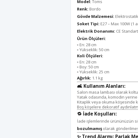
Model:
Toms
Renk:
Bordo
Gövde Malzemesi:
Elektrostati
Soket Tipi:
E27 – Max 100W (1 ad
Elektrik Donanımı:
CE Standart
Ürün Ölçüleri:
▫️ En: 28 cm
▫️ Yükseklik: 50 cm
Koli Ölçüleri:
▫️ En: 28 cm
▫️ Boy: 50 cm
▫️ Yükseklik: 25 cm
Ağırlık:
1.1 kg
🛋️
Kullanım Alanları:
Salon masa lambası olarak kolt
Yatak odasında, komodin yerine
Kitaplık veya okuma köşesinde k
Boş köşelere dekoratif aydınlatma
🔁
İade Koşulları:
İade işlemlerinde ürününüzün siz
bozulmamış
olarak gönderilmes
✨
Trend Alarmı: Parlak M