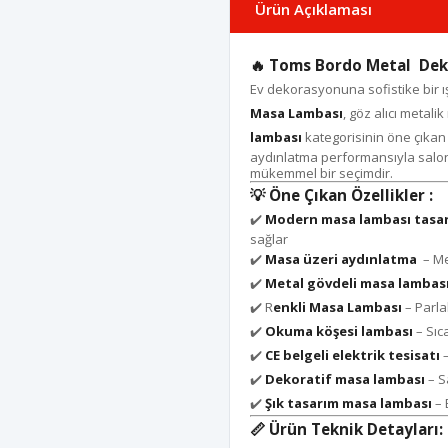
Ürün Açıklaması
🔥 Toms
Bordo Metal Deko
Ev dekorasyonuna sofistike bir ış
Masa Lambası
, göz alıcı metali
lambası
kategorisinin öne çıkan
aydınlatma performansıyla salon,
mükemmel bir seçimdir.
💡
Öne Çıkan Özellikler :
✔️
Modern masa lambası tasa
sağlar
✔️
Masa üzeri aydınlatma
– Me
✔️
Metal gövdeli masa lambas
✔️ R
enkli Masa Lambası
– Parla
✔️
Okuma köşesi lambası
– Sıca
✔️
CE belgeli elektrik tesisatı
–
✔️
Dekoratif masa lambası
– S
✔️
Şık tasarım masa lambası
– 
📏
Ürün Teknik Detayları: