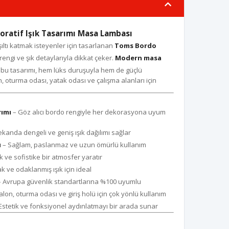
ratif Işık Tasarımı Masa Lambası
ıltı katmak isteyenler için tasarlanan
Toms Bordo
k rengi ve şık detaylarıyla dikkat çeker.
Modern masa
 bu tasarımı, hem lüks duruşuyla hem de güçlü
 oturma odası, yatak odası ve çalışma alanları için
rımı
– Göz alıcı bordo rengiyle her dekorasyona uyum
kanda dengeli ve geniş ışık dağılımı sağlar
ı
– Sağlam, paslanmaz ve uzun ömürlü kullanım
k ve sofistike bir atmosfer yaratır
k ve odaklanmış ışık için ideal
 Avrupa güvenlik standartlarına %100 uyumlu
alon, oturma odası ve giriş holü için çok yönlü kullanım
Estetik ve fonksiyonel aydınlatmayı bir arada sunar