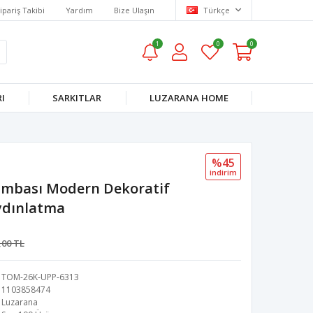
ipariş Takibi
Yardım
Bize Ulaşın
Türkçe
1
0
0
I
SARKITLAR
LUZARANA HOME
%45
i̇ndi̇ri̇m
mbası Modern Dekoratif
ydınlatma
,00 TL
TOM-26K-UPP-6313
1103858474
Luzarana