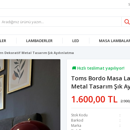
S
LER
LAMBADERLER
LED
MASA LAMBALAR
n Dekoratif Metal Tasarım Şık Aydınlatma
🚚 Hızlı teslimat yapılıyor!
Toms Bordo Masa La
💖 65,7B kişi favoriledi!
Metal Tasarım Şık A
💸 Sepette 100 TL indirim!
1.600,00 TL
2.900
Stok Kodu
Barkod
Marka