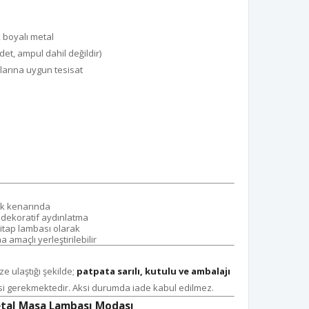
k boyalı metal
et, ampul dahil değildir)
larına uygun tesisat
uk kenarında
 dekoratif aydınlatma
itap lambası olarak
 amaçlı yerleştirilebilir
e ulaştığı şekilde;
patpata sarılı, kutulu ve ambalajı
i gerekmektedir. Aksi durumda iade kabul edilmez.
etal Masa Lambası Modası