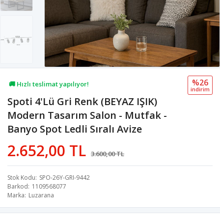
%26
🚚 Hızlı teslimat yapılıyor!
i̇ndi̇ri̇m
Spoti 4'Lü Gri Renk (BEYAZ IŞIK)
💖 68,3B kişi favoriledi!
Modern Tasarım Salon - Mutfak -
💸 Sepette 100 TL indirim!
Banyo Spot Ledli Sıralı Avize
2.652,00 TL
3.600,00 TL
Stok Kodu
SPO-26Y-GRI-9442
Barkod
1109568077
Marka
Luzarana