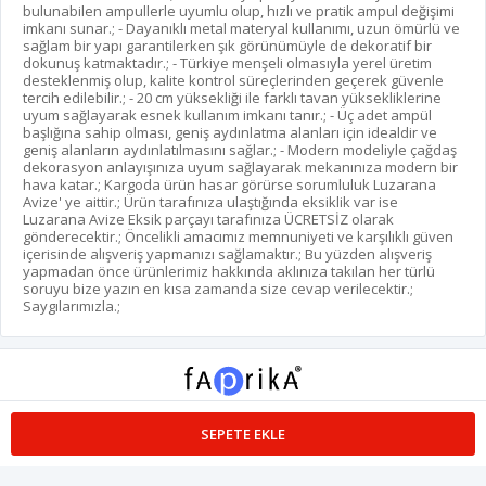
bulunabilen ampullerle uyumlu olup, hızlı ve pratik ampul değişimi
imkanı sunar.; - Dayanıklı metal materyal kullanımı, uzun ömürlü ve
sağlam bir yapı garantilerken şık görünümüyle de dekoratif bir
dokunuş katmaktadır.; - Türkiye menşeli olmasıyla yerel üretim
desteklenmiş olup, kalite kontrol süreçlerinden geçerek güvenle
tercih edilebilir.; - 20 cm yüksekliği ile farklı tavan yüksekliklerine
uyum sağlayarak esnek kullanım imkanı tanır.; - Üç adet ampül
başlığına sahip olması, geniş aydınlatma alanları için idealdir ve
geniş alanların aydınlatılmasını sağlar.; - Modern modeliyle çağdaş
dekorasyon anlayışınıza uyum sağlayarak mekanınıza modern bir
hava katar.; Kargoda ürün hasar görürse sorumluluk Luzarana
Avize' ye aittir.; Ürün tarafınıza ulaştığında eksiklik var ise
Luzarana Avize Eksik parçayı tarafınıza ÜCRETSİZ olarak
gönderecektir.; Öncelikli amacımız memnuniyeti ve karşılıklı güven
içerisinde alışveriş yapmanızı sağlamaktır.; Bu yüzden alışveriş
yapmadan önce ürünlerimiz hakkında aklınıza takılan her türlü
soruyu bize yazın en kısa zamanda size cevap verilecektir.;
Saygılarımızla.;
Profesyonel
e-ticaret
sistemleri ile hazırlanmıştır.
SEPETE EKLE