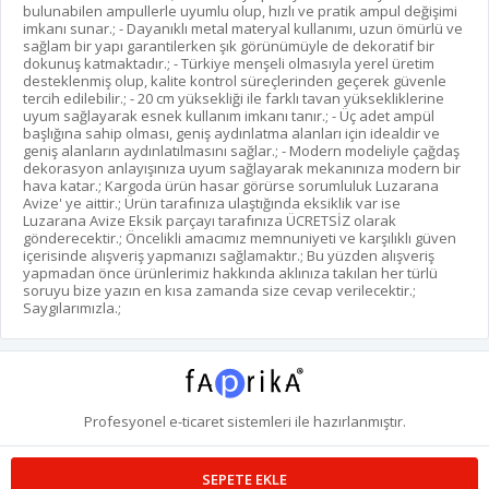
bulunabilen ampullerle uyumlu olup, hızlı ve pratik ampul değişimi
imkanı sunar.; - Dayanıklı metal materyal kullanımı, uzun ömürlü ve
sağlam bir yapı garantilerken şık görünümüyle de dekoratif bir
dokunuş katmaktadır.; - Türkiye menşeli olmasıyla yerel üretim
desteklenmiş olup, kalite kontrol süreçlerinden geçerek güvenle
tercih edilebilir.; - 20 cm yüksekliği ile farklı tavan yüksekliklerine
uyum sağlayarak esnek kullanım imkanı tanır.; - Üç adet ampül
başlığına sahip olması, geniş aydınlatma alanları için idealdir ve
geniş alanların aydınlatılmasını sağlar.; - Modern modeliyle çağdaş
dekorasyon anlayışınıza uyum sağlayarak mekanınıza modern bir
hava katar.; Kargoda ürün hasar görürse sorumluluk Luzarana
Avize' ye aittir.; Ürün tarafınıza ulaştığında eksiklik var ise
Luzarana Avize Eksik parçayı tarafınıza ÜCRETSİZ olarak
gönderecektir.; Öncelikli amacımız memnuniyeti ve karşılıklı güven
içerisinde alışveriş yapmanızı sağlamaktır.; Bu yüzden alışveriş
yapmadan önce ürünlerimiz hakkında aklınıza takılan her türlü
soruyu bize yazın en kısa zamanda size cevap verilecektir.;
Saygılarımızla.;
Profesyonel
e-ticaret
sistemleri ile hazırlanmıştır.
SEPETE EKLE