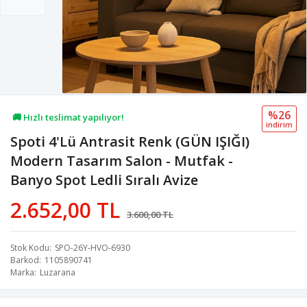
%26
🚚 Hızlı teslimat yapılıyor!
i̇ndi̇ri̇m
Spoti 4'Lü Antrasit Renk (GÜN IŞIĞI)
💖 43,3B kişi favoriledi!
Modern Tasarım Salon - Mutfak -
💸 Sepette 100 TL indirim!
Banyo Spot Ledli Sıralı Avize
2.652,00 TL
3.600,00 TL
Stok Kodu
SPO-26Y-HVO-6930
Barkod
1105890741
Marka
Luzarana